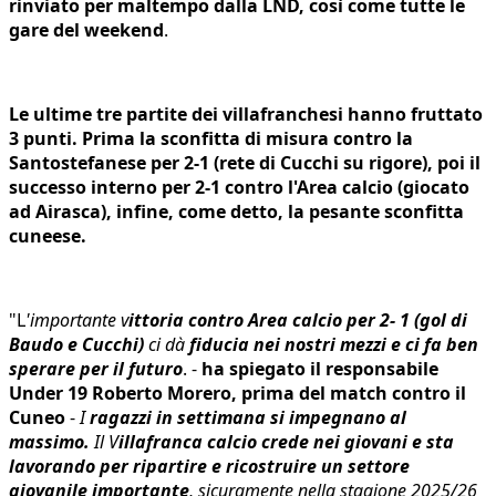
rinviato per maltempo dalla LND, così come tutte le
gare del weekend
.
Le ultime tre partite dei villafranchesi hanno fruttato
3 punti. Prima la sconfitta di misura contro la
Santostefanese per 2-1 (rete di Cucchi su rigore), poi il
successo interno per 2-1 contro l'Area calcio (giocato
ad Airasca), infine, come detto, la pesante sconfitta
cuneese.
"L
'importante v
ittoria contro Area calcio per 2- 1 (gol di
Baudo e Cucchi)
ci dà
fiducia nei nostri mezzi e ci fa ben
sperare per il futuro
. -
ha spiegato il responsabile
Under 19 Roberto Morero, prima del match contro il
Cuneo
-
I
ragazzi in settimana si impegnano al
massimo.
Il V
illafranca calcio crede nei giovani e sta
lavorando per ripartire e ricostruire un settore
giovanile importante
, sicuramente nella stagione 2025/26