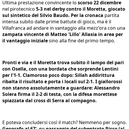
Ultima prestazione convincente lo
scorso 22 dicembre
nel pirotecnico
5-3 nel derby contro il Moretta, giocato
sul sintetico del Silvio Baudo. Per la cronaca
partita
intensa subito dalle prime battute di gioco, ma è il
Villafranca ad andare in vantaggio alla mezz'ora con una
zampata vincente di Matteo 'Lillo' Allasia in area per
il vantaggio iniziale
sino alla fine del primo tempo.
Pronti e via e il Moretta trova subito il lampo del pari
con Osella, con una bordata che sorprende Lentini
per l'1-1. Clamoroso poco dopo: Sillah addirittura
ribalta il risultato e porta i locali sul 2-1. I giallorossi
non stanno assolutamente a guardare: Alessandro
Solera firma il 2-2 di testa, con la difesa morettese
spiazzata dal cross di Serra al compagno.
E poteva concludersi così il match? Nemmeno per sogno.
Geografo al 67', su passaggio del subentrato Risso (al