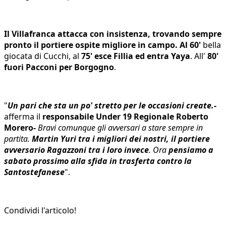
Il Villafranca attacca con insistenza, trovando sempre
pronto il portiere ospite migliore in campo. Al 60'
bella
giocata di Cucchi, al
75' esce Fillia ed entra Yaya
. All'
80'
fuori Pacconi per Borgogno
.
"
Un pari che sta un po' stretto per le occasioni create.
-
afferma il
responsabile Under 19 Regionale Roberto
Morero-
Bravi comunque gli avversari a stare sempre in
partita.
Martin Yuri tra i migliori dei nostri, il portiere
avversario Ragazzoni tra i loro invece
. Ora
pensiamo a
sabato prossimo alla sfida in trasferta contro la
Santostefanese
".
Condividi l'articolo!